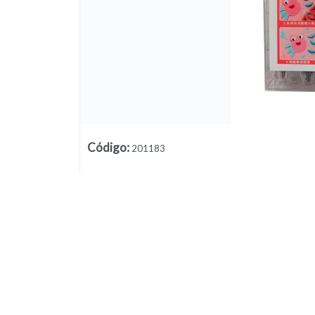
Lista vacía
Código
:
201183