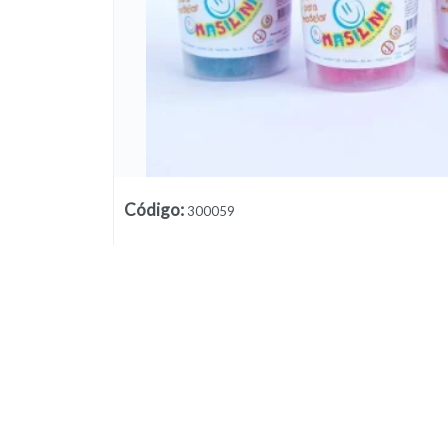
Lista vacía
Código
:
300059