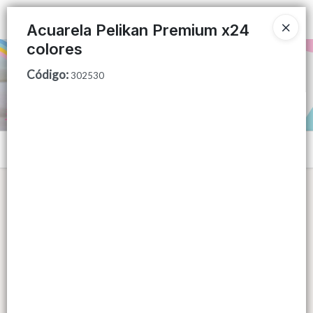
Ingresar a la Tienda
Acuarela Pelikan Premium x24
colores
PUNTOS DE VENTA
Código
:
302530
CÓMO COMPRAR
QUIÉNES SOMOS
Menú
CONTACTO
Lista vacía