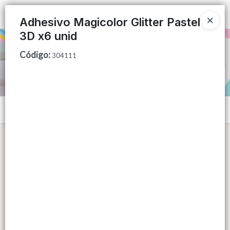
Ingresar a la Tienda
Adhesivo Magicolor Glitter Pastel
3D x6 unid
PUNTOS DE VENTA
Código
:
304111
CÓMO COMPRAR
QUIÉNES SOMOS
Menú
CONTACTO
Lista vacía