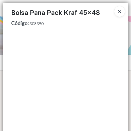
Ingresar a la Tienda
Bolsa Pana Pack Kraf 45x48
Código
:
PUNTOS DE VENTA
308390
CÓMO COMPRAR
QUIÉNES SOMOS
Menú
CONTACTO
Lista vacía