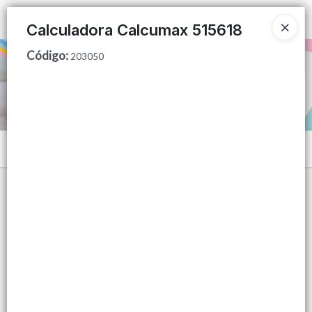
Ingresar a la Tienda
Calculadora Calcumax 515618
Código
:
PUNTOS DE VENTA
203050
CÓMO COMPRAR
QUIÉNES SOMOS
Menú
CONTACTO
Lista vacía