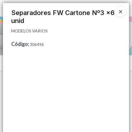
MODELOS VARIOS
Ingresar a la Tienda
Separadores FW Cartone Nº3 x6
unid
PUNTOS DE VENTA
MODELOS VARIOS
CÓMO COMPRAR
Código
:
306496
QUIÉNES SOMOS
Menú
CONTACTO
MODELOS VARIOS
Lista vacía