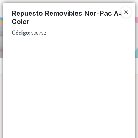
Ingresar a la Tienda
Repuesto Removibles Nor-Pac A4
Color
PUNTOS DE VENTA
Código
:
308732
CÓMO COMPRAR
QUIÉNES SOMOS
Menú
CONTACTO
Lista vacía