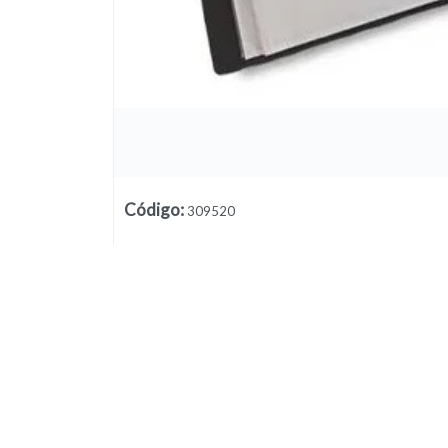
Lista vacía
Código
:
309520