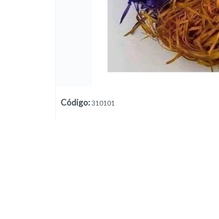
Lista vacía
Código
:
310101