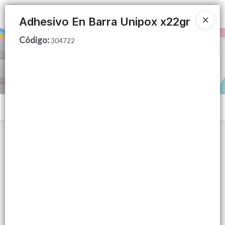
Ingresar a la Tienda
Adhesivo En Barra Unipox x22gr
Código
:
PUNTOS DE VENTA
304722
CÓMO COMPRAR
QUIÉNES SOMOS
Menú
CONTACTO
Lista vacía