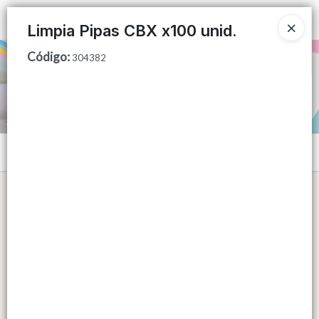
Ingresar a la Tienda
Limpia Pipas CBX x100 unid.
Código
:
PUNTOS DE VENTA
304382
CÓMO COMPRAR
QUIÉNES SOMOS
Menú
CONTACTO
Lista vacía