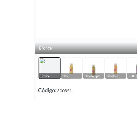
Bronce
Lista vacía
Bronce
Oro
Oro Antigüo
Oro Rojo
Peltr
Código
:
300851