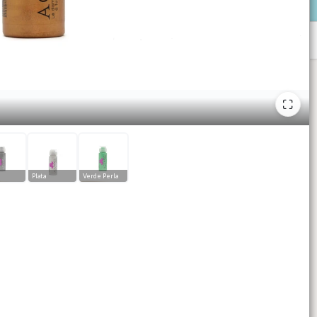
e
Plata
Verde Perla