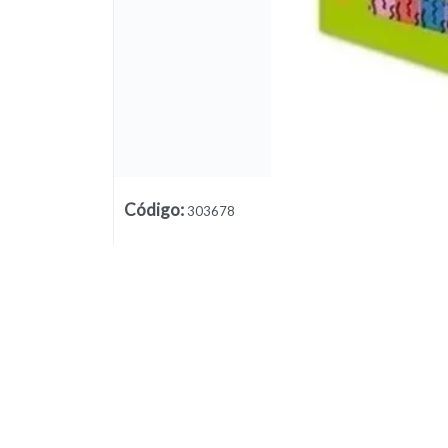
Lista vacía
Código
:
303678