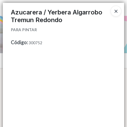
PARA PINTAR
Ingresar a la Tienda
Azucarera / Yerbera Algarrobo
Tremun Redondo
PUNTOS DE VENTA
PARA PINTAR
CÓMO COMPRAR
Código
:
300752
QUIÉNES SOMOS
Menú
CONTACTO
PARA PINTAR
Lista vacía