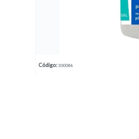
Lista vacía
Código
:
300086