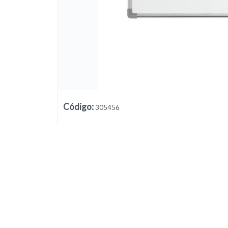
Lista vacía
Código
:
305456