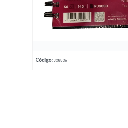
Lista vacía
Código
:
308806