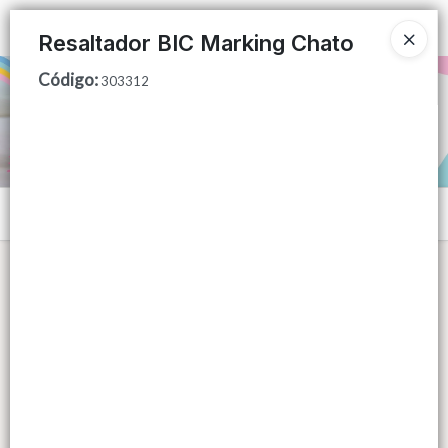
Ingresar a la Tienda
Resaltador BIC Marking Chato
Código
:
PUNTOS DE VENTA
303312
CÓMO COMPRAR
QUIÉNES SOMOS
Menú
CONTACTO
Lista vacía