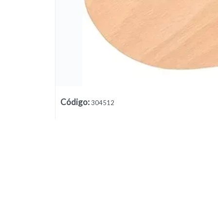
Lista vacía
Código
:
304512