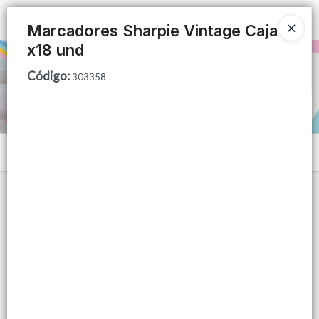
Ingresar a la Tienda
Marcadores Sharpie Vintage Caja
x18 und
PUNTOS DE VENTA
Código
:
303358
CÓMO COMPRAR
QUIÉNES SOMOS
Menú
CONTACTO
Lista vacía