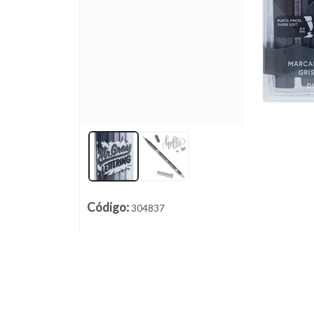
Lista vacía
Código
:
304837