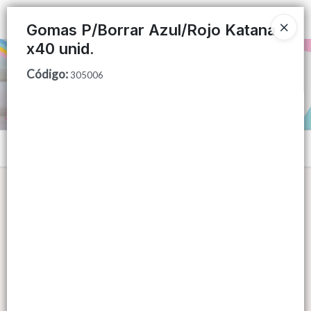
Ingresar a la Tienda
Gomas P/Borrar Azul/Rojo Katana
x40 unid.
PUNTOS DE VENTA
Código
:
305006
CÓMO COMPRAR
QUIÉNES SOMOS
Menú
CONTACTO
Lista vacía