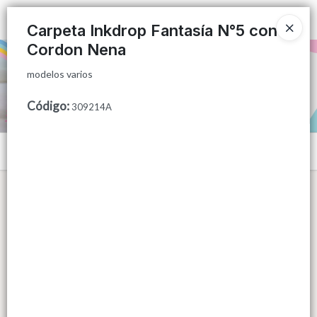
modelos varios
Ingresar a la Tienda
Carpeta Inkdrop Fantasía N°5 con
Cordon Nena
PUNTOS DE VENTA
modelos varios
CÓMO COMPRAR
Código
:
309214A
QUIÉNES SOMOS
Menú
CONTACTO
modelos varios
Lista vacía