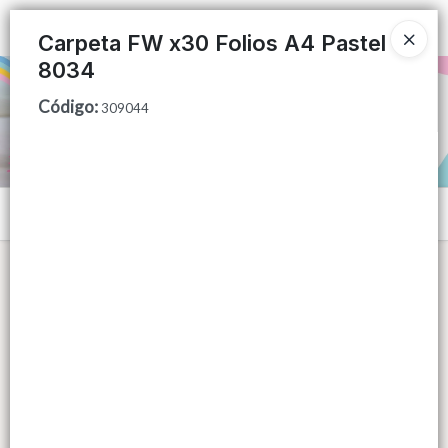
Ingresar a la Tienda
Carpeta FW x30 Folios A4 Pastel
8034
PUNTOS DE VENTA
Código
:
309044
CÓMO COMPRAR
QUIÉNES SOMOS
Menú
CONTACTO
Lista vacía