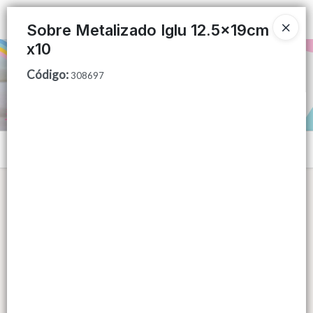
Ingresar a la Tienda
Sobre Metalizado Iglu 12.5x19cm
x10
PUNTOS DE VENTA
Código
:
308697
CÓMO COMPRAR
QUIÉNES SOMOS
Menú
CONTACTO
Lista vacía