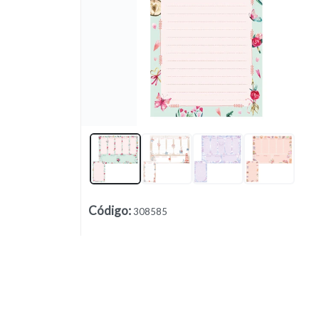
Lista vacía
Código
:
308585