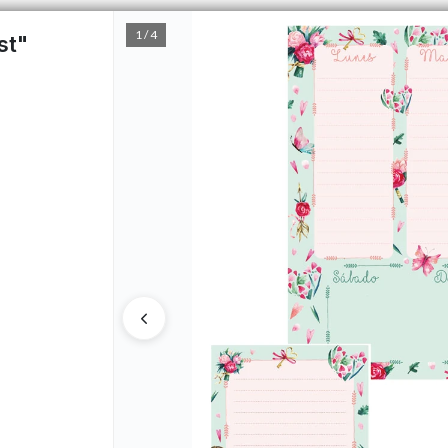
1 / 4
st"
PUNTOS DE VENTA
CÓMO 