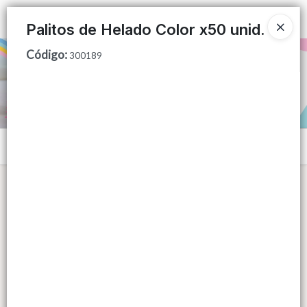
Ingresar a la Tienda
Palitos de Helado Color x50 unid.
Código
:
PUNTOS DE VENTA
300189
CÓMO COMPRAR
QUIÉNES SOMOS
Menú
CONTACTO
Lista vacía