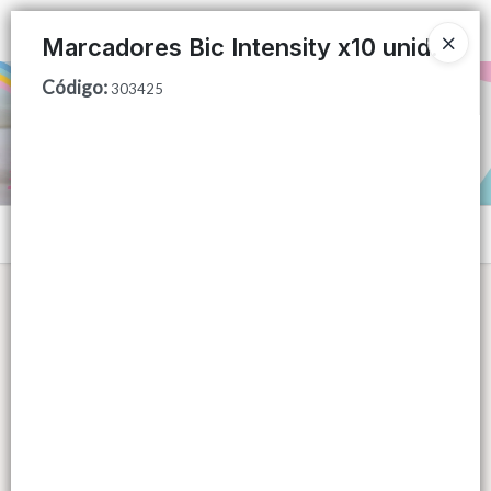
Ingresar a la Tienda
Marcadores Bic Intensity x10 unid.
Código
:
PUNTOS DE VENTA
303425
CÓMO COMPRAR
QUIÉNES SOMOS
Menú
CONTACTO
Lista vacía