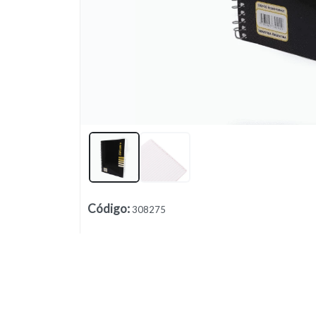
Lista vacía
Código
:
308275