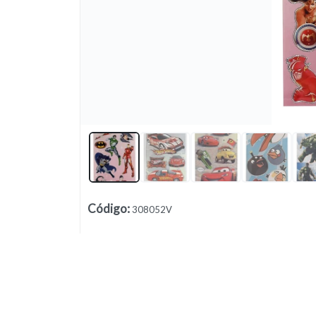
Lista vacía
Código
:
308052V