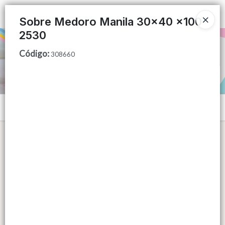
Ingresar a la Tienda
Sobre Medoro Manila 30x40 x100
2530
PUNTOS DE VENTA
Código
:
308660
CÓMO COMPRAR
QUIÉNES SOMOS
Menú
CONTACTO
Lista vacía