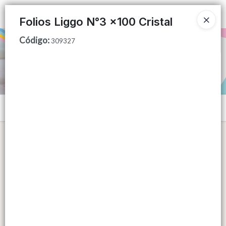
Ingresar a la Tienda
Folios Liggo N°3 x100 Cristal
Código
:
PUNTOS DE VENTA
309327
CÓMO COMPRAR
QUIÉNES SOMOS
Menú
CONTACTO
Lista vacía