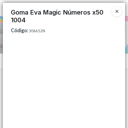
Ingresar a la Tienda
Goma Eva Magic Números x50
1004
PUNTOS DE VENTA
Código
:
306652N
CÓMO COMPRAR
QUIÉNES SOMOS
Menú
CONTACTO
Lista vacía