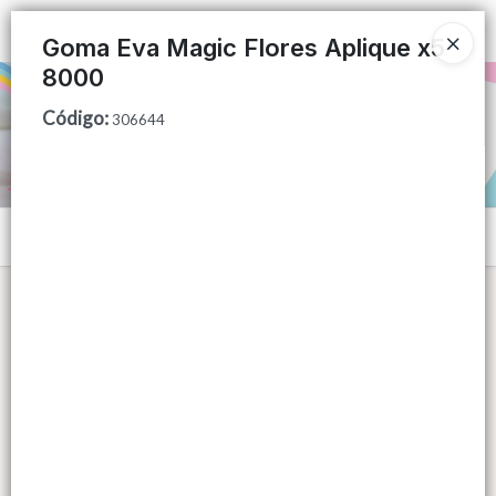
Ingresar a la Tienda
Goma Eva Magic Flores Aplique x5
8000
PUNTOS DE VENTA
Código
:
306644
CÓMO COMPRAR
QUIÉNES SOMOS
Menú
CONTACTO
Lista vacía