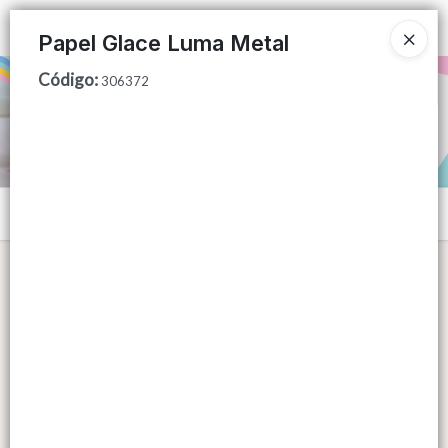
Ingresar a la Tienda
Papel Glace Luma Metal
Código
:
PUNTOS DE VENTA
306372
CÓMO COMPRAR
QUIÉNES SOMOS
Menú
CONTACTO
Lista vacía