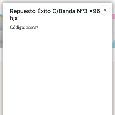
Ingresar a la Tienda
Repuesto Éxito C/Banda Nº3 x96
hjs
PUNTOS DE VENTA
Código
:
306067
CÓMO COMPRAR
QUIÉNES SOMOS
Menú
CONTACTO
Lista vacía