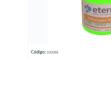
Lista vacía
Código
:
300088