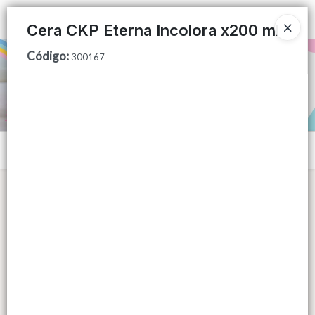
Ingresar a la Tienda
Cera CKP Eterna Incolora x200 ml
Código
:
PUNTOS DE VENTA
300167
CÓMO COMPRAR
QUIÉNES SOMOS
Menú
CONTACTO
Lista vacía