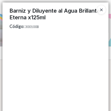
Ingresar a la Tienda
Barniz y Diluyente al Agua Brillante
Eterna x125ml
PUNTOS DE VENTA
Código
:
300100B
CÓMO COMPRAR
QUIÉNES SOMOS
Menú
CONTACTO
Lista vacía