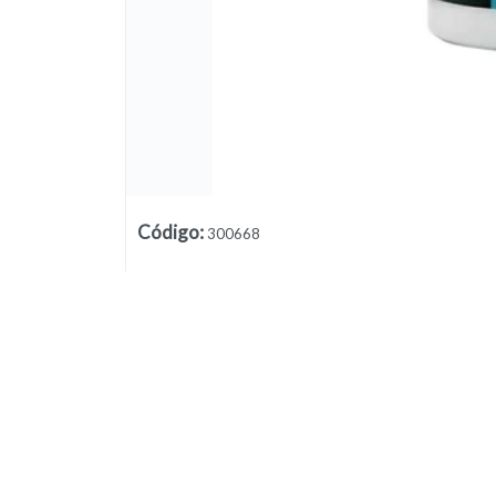
Lista vacía
Código
:
300668