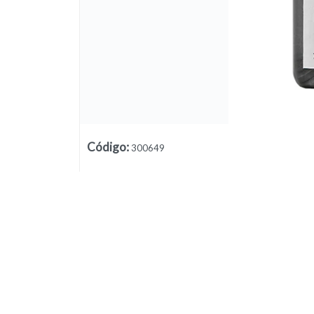
Lista vacía
Código
:
300649