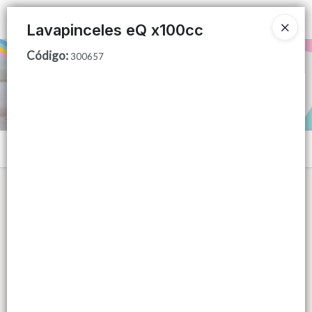
Ingresar a la Tienda
Lavapinceles eQ x100cc
Código
:
PUNTOS DE VENTA
300657
CÓMO COMPRAR
QUIÉNES SOMOS
Menú
CONTACTO
Lista vacía