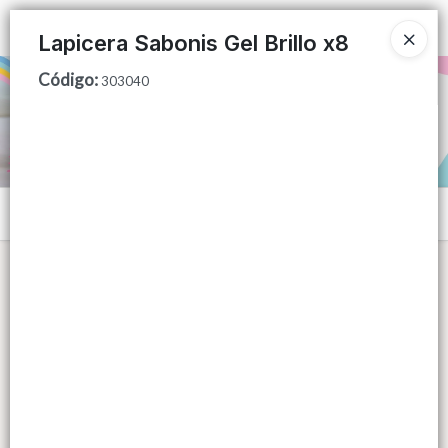
Ingresar a la Tienda
Lapicera Sabonis Gel Brillo x8
Código
:
PUNTOS DE VENTA
303040
CÓMO COMPRAR
QUIÉNES SOMOS
Menú
CONTACTO
Lista vacía