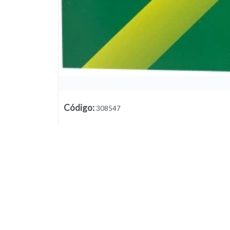
Lista vacía
Código
:
308547