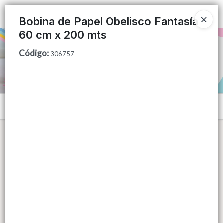
Ingresar a la Tienda
Bobina de Papel Obelisco Fantasía
60 cm x 200 mts
PUNTOS DE VENTA
Código
:
306757
CÓMO COMPRAR
QUIÉNES SOMOS
Menú
CONTACTO
Lista vacía