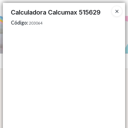
Ingresar a la Tienda
Calculadora Calcumax 515629
Código
:
PUNTOS DE VENTA
203064
CÓMO COMPRAR
QUIÉNES SOMOS
Menú
CONTACTO
Lista vacía