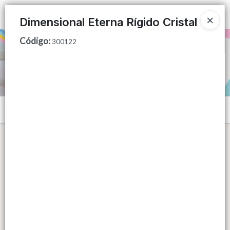
Ingresar a la Tienda
Dimensional Eterna Rígido Cristal
Código
:
PUNTOS DE VENTA
300122
CÓMO COMPRAR
QUIÉNES SOMOS
Menú
CONTACTO
Lista vacía