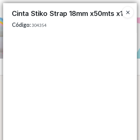
Ingresar a la Tienda
Cinta Stiko Strap 18mm x50mts x1
Código
:
PUNTOS DE VENTA
304354
CÓMO COMPRAR
QUIÉNES SOMOS
Menú
CONTACTO
Lista vacía