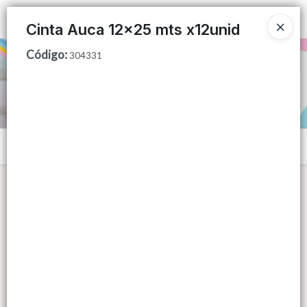
Ingresar a la Tienda
Cinta Auca 12x25 mts x12unid
Código
:
PUNTOS DE VENTA
304331
CÓMO COMPRAR
QUIÉNES SOMOS
Menú
CONTACTO
Lista vacía